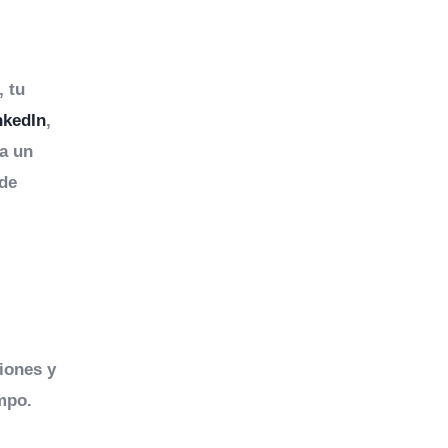
, tu
nkedIn
,
ta un
 de
iones y
mpo.