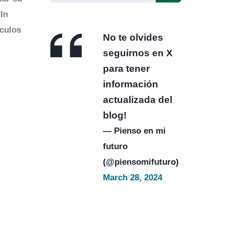
In
ículos
No te olvides
seguirnos en X
para tener
información
actualizada del
blog!
— Pienso en mi
futuro
(@piensomifuturo)
March 28, 2024