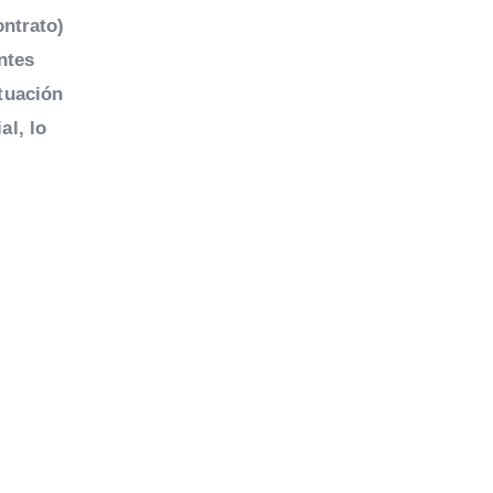
ontrato)
ntes
tuación
al, lo