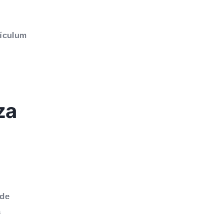
rículum
za
 de
s