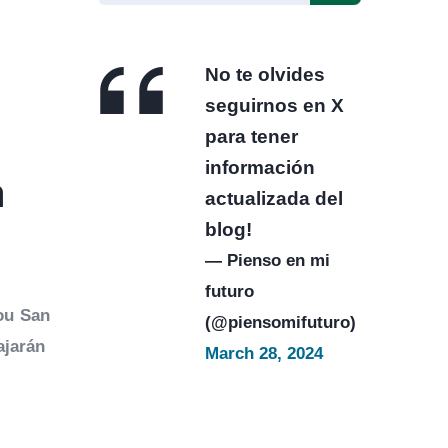
No te olvides
seguirnos en X
para tener
información
a
actualizada del
blog!
— Pienso en mi
futuro
ou San
(@piensomifuturo)
ajarán
March 28, 2024